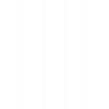
Quels services juridiques
spécifiques Novaconseils
propose-t-il aux entreprises à
Fréjus ?
Pourquoi choisir un cabinet
d'expertise comptable pour
des conseils juridiques à
Fréjus ?
Comment Novaconseils