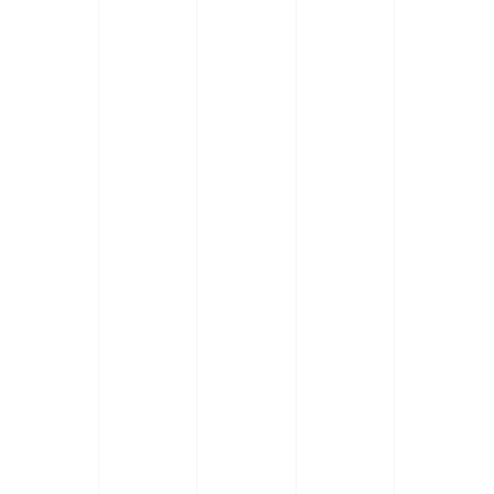
collabore-t-il avec des
cabinets d'avocats pour les
conseils juridiques ?
Comment Novaconseils
garde-t-il ses clients informés
des changements juridiques à
Fréjus ?
Quels sont les risques
potentiels pour une
entreprise ne bénéficiant pas
de conseils juridiques à Fréjus