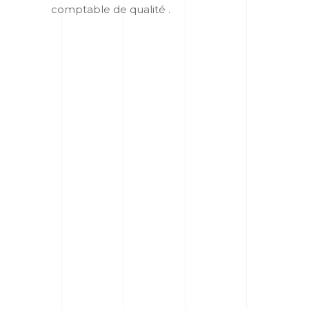
comptable de qualité .
Quels sont les avantages de
faire appel à un comptable à
Fréjus comme Novaconseils ?