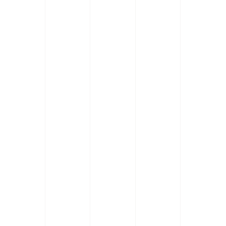
En quoi consiste la gestion
des livres pour une entreprise
à Fréjus ?
Comment optimisez-vous la
déclaration fiscale pour les
entreprises à Fréjus ?
Quels secteurs d'activité à
Fréjus bénéficient le plus de
vos services comptables ?