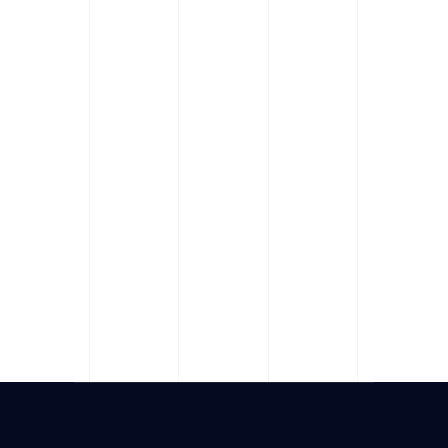
En quoi consiste l'audit
financier et pourquoi est-il
important pour les
entreprises à Fréjus ?
Comment puis-je prendre
rendez-vous avec
Novaconseils pour une
expertise comptable à Fréjus ?